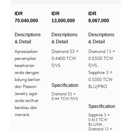
IDR
IDR
IDR
70,040,000
13,000,000
8,067,000
Descriptions
Descriptions
Descriptions
& Detail
& Detail
& Detail
Apresiasikan
Diamond 53 =
Diamond 13 =
penampilan
0.4400 TCW
0.0500 TCW
keseharian
F/VS
F/VS ,
anda dengan
Sapphire 3 =
kalung berlian
0.5350 TCW
Specification
dari Passion
BLU/PRO
Jewelry agar
Diamond 53 =
0.44 TCW F/VS
anda terlihat
Specification
berkilau dan
menarik.
Sapphire 3 =
0.613 TCW
BLU/NA ,
Diamond 13 =