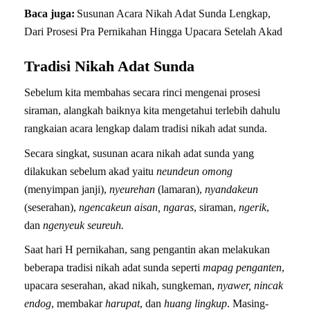
Baca juga:
Susunan Acara Nikah Adat Sunda Lengkap,
Dari Prosesi Pra Pernikahan Hingga Upacara Setelah Akad
Tradisi Nikah Adat Sunda
Sebelum kita membahas secara rinci mengenai prosesi
siraman, alangkah baiknya kita mengetahui terlebih dahulu
rangkaian acara lengkap dalam tradisi nikah adat sunda.
Secara singkat, susunan acara nikah adat sunda yang
dilakukan sebelum akad yaitu
neundeun omong
(menyimpan janji),
nyeurehan
(lamaran),
nyandakeun
(seserahan),
ngencakeun aisan, ngaras
, siraman,
ngerik
,
dan
ngenyeuk seureuh.
Saat hari H pernikahan, sang pengantin akan melakukan
beberapa tradisi nikah adat sunda seperti
mapag penganten
,
upacara seserahan, akad nikah, sungkeman,
nyawer, nincak
endog
, membakar
harupat
, dan
huang lingkup
. Masing-