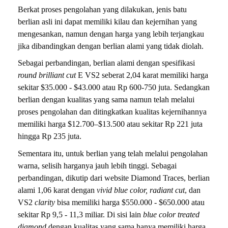
Berkat proses pengolahan yang dilakukan, jenis batu
berlian asli ini dapat memiliki kilau dan kejernihan yang
mengesankan, namun dengan harga yang lebih terjangkau
jika dibandingkan dengan berlian alami yang tidak diolah.
Sebagai perbandingan, berlian alami dengan spesifikasi
round brilliant cut
E VS2 seberat 2,04 karat memiliki harga
sekitar $35.000 - $43.000 atau Rp 600-750 juta. Sedangkan
berlian dengan kualitas yang sama namun telah melalui
proses pengolahan dan ditingkatkan kualitas kejernihannya
memiliki harga $12.700–$13.500 atau sekitar Rp 221 juta
hingga Rp 235 juta.
Sementara itu, untuk berlian yang telah melalui pengolahan
warna, selisih harganya jauh lebih tinggi. Sebagai
perbandingan, dikutip dari website Diamond Traces, berlian
alami 1,06 karat dengan
vivid blue color, radiant cut
, dan
VS2
clarity
bisa memiliki harga $550.000 - $650.000 atau
sekitar Rp 9,5 - 11,3 miliar. Di sisi lain
blue color treated
diamond
dengan kualitas yang sama hanya memiliki harga