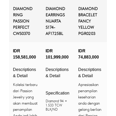
DIAMOND
DIAMOND
DIAMOND
RING
EARRINGS
BRACELET
PASSION
NUARTA
FANCY
PERFECT
S174-
YELLOW
CWS0370
AF1725BL
PGR0203
IDR
IDR
IDR
158,581,000
101,999,000
74,883,000
Descriptions
Descriptions
Descriptions
& Detail
& Detail
& Detail
Koleksi terbaru
Apresiasikan
dari Passion
penampilan
Specification
Jewelry yang
keseharian
Diamond 94 =
akan membuat
anda dengan
1.533 TCW
penampilan
gelang berlian
BLK/ND
Anda jadi lebih
dari Passion