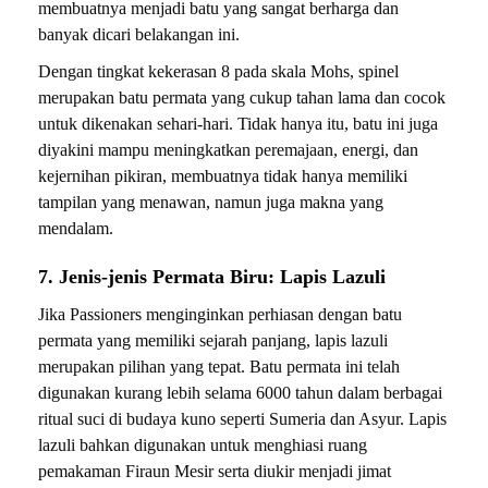
membuatnya menjadi batu yang sangat berharga dan
banyak dicari belakangan ini.
Dengan tingkat kekerasan 8 pada skala Mohs, spinel
merupakan batu permata yang cukup tahan lama dan cocok
untuk dikenakan sehari-hari. Tidak hanya itu, batu ini juga
diyakini mampu meningkatkan peremajaan, energi, dan
kejernihan pikiran, membuatnya tidak hanya memiliki
tampilan yang menawan, namun juga makna yang
mendalam.
7. Jenis-jenis Permata Biru: Lapis Lazuli
Jika Passioners menginginkan perhiasan dengan batu
permata yang memiliki sejarah panjang, lapis lazuli
merupakan pilihan yang tepat. Batu permata ini telah
digunakan kurang lebih selama 6000 tahun dalam berbagai
ritual suci di budaya kuno seperti Sumeria dan Asyur. Lapis
lazuli bahkan digunakan untuk menghiasi ruang
pemakaman Firaun Mesir serta diukir menjadi jimat