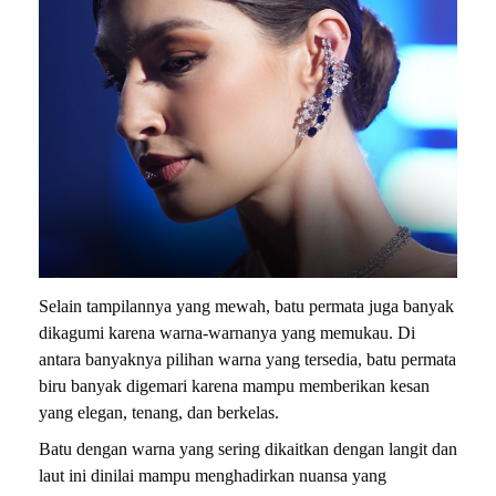
Selain tampilannya yang mewah, batu permata juga banyak
dikagumi karena warna-warnanya yang memukau. Di
antara banyaknya pilihan warna yang tersedia, batu permata
biru banyak digemari karena mampu memberikan kesan
yang elegan, tenang, dan berkelas.
Batu dengan warna yang sering dikaitkan dengan langit dan
laut ini dinilai mampu menghadirkan nuansa yang