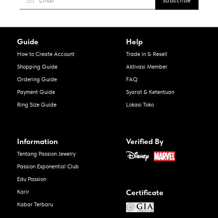
Guide
Help
How to Create Account
Trade in & Resell
Shopping Guide
Aktivasi Member
Ordering Guide
FAQ
Payment Guide
Syarat & Ketentuan
Ring Size Guide
Lokasi Toko
Information
Verified By
Tentang Passion Jewelry
Passion Exponential Club
Edu Passion
Certificate
Karir
Kabar Terbaru