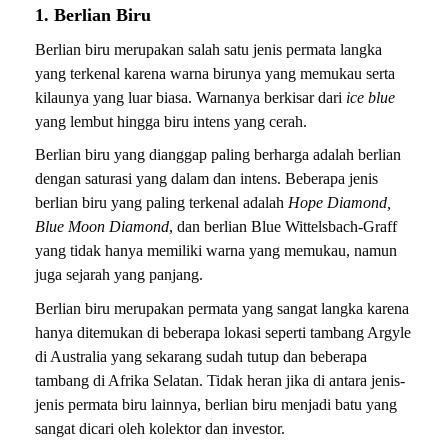
1. Berlian Biru
Berlian biru merupakan salah satu jenis permata langka
yang terkenal karena warna birunya yang memukau serta
kilaunya yang luar biasa. Warnanya berkisar dari
ice blue
yang lembut hingga biru intens yang cerah.
Berlian biru yang dianggap paling berharga adalah berlian
dengan saturasi yang dalam dan intens. Beberapa jenis
berlian biru yang paling terkenal adalah
Hope Diamond,
Blue Moon Diamond
, dan berlian Blue Wittelsbach-Graff
yang tidak hanya memiliki warna yang memukau, namun
juga sejarah yang panjang.
Berlian biru merupakan permata yang sangat langka karena
hanya ditemukan di beberapa lokasi seperti tambang Argyle
di Australia yang sekarang sudah tutup dan beberapa
tambang di Afrika Selatan. Tidak heran jika di antara jenis-
jenis permata biru lainnya, berlian biru menjadi batu yang
sangat dicari oleh kolektor dan investor.