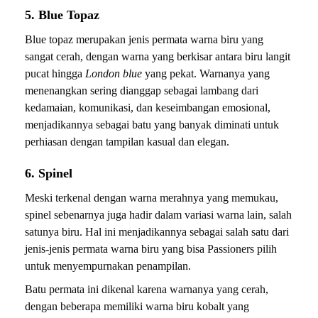
5. Blue Topaz
Blue topaz merupakan jenis permata warna biru yang
sangat cerah, dengan warna yang berkisar antara biru langit
pucat hingga
London blue
yang pekat. Warnanya yang
menenangkan sering dianggap sebagai lambang dari
kedamaian, komunikasi, dan keseimbangan emosional,
menjadikannya sebagai batu yang banyak diminati untuk
perhiasan dengan tampilan kasual dan elegan.
6. Spinel
Meski terkenal dengan warna merahnya yang memukau,
spinel sebenarnya juga hadir dalam variasi warna lain, salah
satunya biru. Hal ini menjadikannya sebagai salah satu dari
jenis-jenis permata warna biru yang bisa Passioners pilih
untuk menyempurnakan penampilan.
Batu permata ini dikenal karena warnanya yang cerah,
dengan beberapa memiliki warna biru kobalt yang