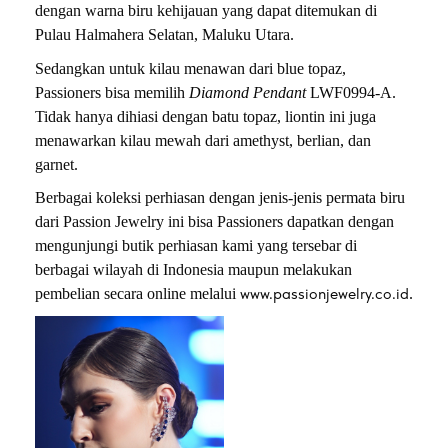
dengan warna biru kehijauan yang dapat ditemukan di
Pulau Halmahera Selatan, Maluku Utara.
Sedangkan untuk kilau menawan dari blue topaz,
Passioners bisa memilih
Diamond Pendant
LWF0994-A.
Tidak hanya dihiasi dengan batu topaz, liontin ini juga
menawarkan kilau mewah dari amethyst, berlian, dan
garnet.
Berbagai koleksi perhiasan dengan jenis-jenis permata biru
dari Passion Jewelry ini bisa Passioners dapatkan dengan
mengunjungi butik perhiasan kami yang tersebar di
berbagai wilayah di Indonesia maupun melakukan
www.passionjewelry.co.id
pembelian secara online melalui
.