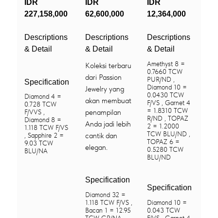
IDR
IDR
IDR
227,158,000
62,600,000
12,364,000
Descriptions
Descriptions
Descriptions
& Detail
& Detail
& Detail
Amethyst 8 =
Koleksi terbaru
0.7660 TCW
dari Passion
PUR/ND ,
Specification
Diamond 10 =
Jewelry yang
0.0430 TCW
Diamond 4 =
akan membuat
F/VS , Garnet 4
0.728 TCW
= 1.8310 TCW
penampilan
F/VVS ,
R/ND , TOPAZ
Diamond 8 =
Anda jadi lebih
2 = 1.2000
1.118 TCW F/VS
TCW BLU/ND ,
cantik dan
, Sapphire 2 =
TOPAZ 6 =
9.03 TCW
elegan.
0.5280 TCW
BLU/NA
BLU/ND
Specification
Specification
Diamond 32 =
1.118 TCW F/VS ,
Diamond 10 =
Bacan 1 = 12.95
0.043 TCW
TCW GR/NA
F/VS , Garnet 4