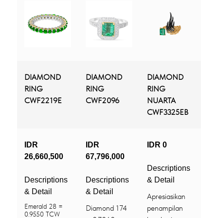
DIAMOND
DIAMOND
DIAMOND
RING
RING
RING
CWF2219E
CWF2096
NUARTA
CWF3325EB
IDR
IDR
IDR 0
26,660,500
67,796,000
Descriptions
Descriptions
Descriptions
& Detail
& Detail
& Detail
Apresiasikan
Emerald 28 =
Diamond 174
penampilan
0.9550 TCW