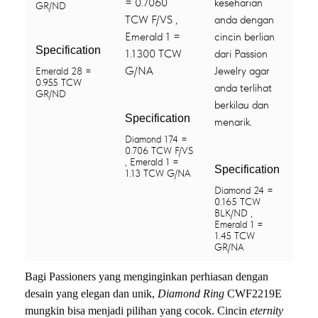
= 0.7060
keseharian
GR/ND
TCW F/VS ,
anda dengan
Emerald 1 =
cincin berlian
Specification
1.1300 TCW
dari Passion
G/NA
Jewelry agar
Emerald 28 =
0.955 TCW
anda terlihat
GR/ND
berkilau dan
Specification
menarik.
Diamond 174 =
0.706 TCW F/VS
, Emerald 1 =
Specification
1.13 TCW G/NA
Diamond 24 =
0.165 TCW
BLK/ND ,
Emerald 1 =
1.45 TCW
GR/NA
Bagi Passioners yang menginginkan perhiasan dengan
desain yang elegan dan unik,
Diamond Ring
CWF2219E
mungkin bisa menjadi pilihan yang cocok. Cincin
eternity