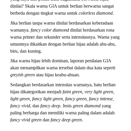
dinilai? Skala warna GIA untuk berlian berwarna sangat
berbeda dengan tingkat warna untuk
colorless diamond
.
Jika berlian tanpa warna dinilai berdasarkan keberadaan
warnanya.
fancy color diamond
dinilai berdasarkan rona
warna primer dan sekunder serta intensitasnya. Warna yang
umumnya dikaitkan dengan berlian hijau adalah abu-abu,
biru, dan kuning.
Jika warna hijau lebih dominan, laporan penilaian GIA
akan menampilkan warna tersebut dalam dua kata seperti
greyish green
atau hijau keabu-abuan.
Sedangkan berdasarkan intensitas warnanya, batu berlian
hijau dikategorikan menjadi
faint green, very light green,
light green, fancy light green, fancy green, fancy intense,
fancy vivid
, dan
fancy deep
. Jenis
green diamond
yang
paling berharga dan memiliki warna paling dalam adalah
fancy vivid green
dan
fancy deep green
.